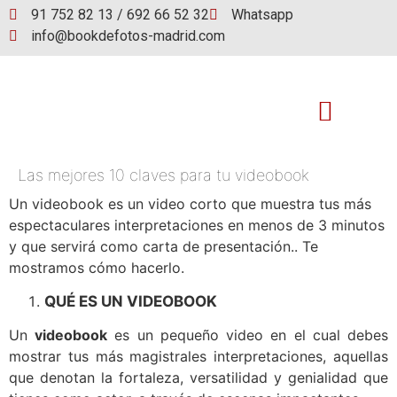
91 752 82 13 / 692 66 52 32
Whatsapp
info@bookdefotos-madrid.com
Las mejores 10 claves para tu videobook
Book de fotos
Un videobook es un video corto que muestra tus más
espectaculares interpretaciones en menos de 3 minutos
y que servirá como carta de presentación.. Te
mostramos cómo hacerlo.
QUÉ ES UN VIDEOBOOK
Un
videobook
es un pequeño video en el cual debes
mostrar tus más magistrales interpretaciones, aquellas
que denotan la fortaleza, versatilidad y genialidad que