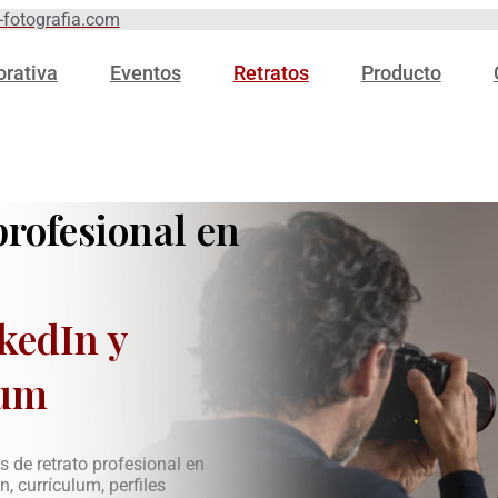
-fotografia.com
orativa
Eventos
Retratos
Producto
profesional en
kedIn y
lum
 de retrato profesional en
, currículum, perfiles