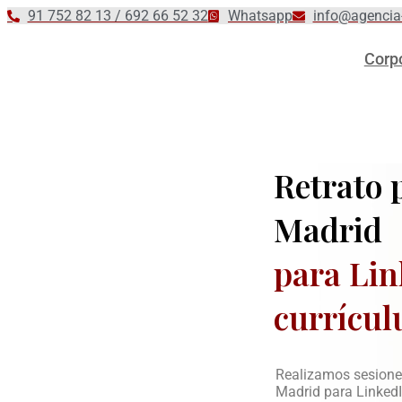
Ir
91 752 82 13 / 692 66 52 32
Whatsapp
info@agencia
al
contenido
Corp
Retrato 
Madrid
para Lin
currícu
Realizamos sesiones
Madrid para LinkedIn