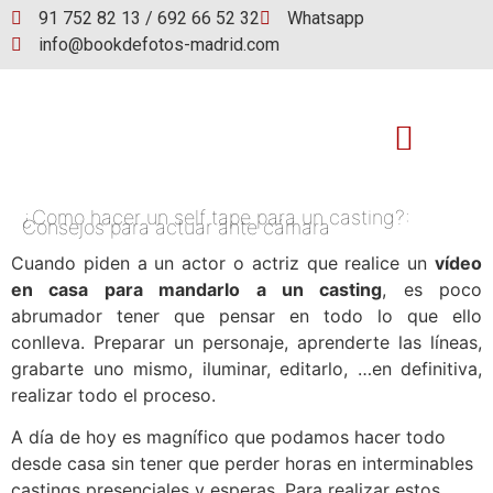
91 752 82 13 / 692 66 52 32
Whatsapp
info@bookdefotos-madrid.com
¿Como hacer un self tape para un casting?:
Book de fotos
Consejos para actuar ante cámara
Cuando piden a un actor o actriz que realice un
vídeo
en casa para mandarlo a un casting
, es poco
abrumador tener que pensar en todo lo que ello
conlleva. Preparar un personaje, aprenderte las líneas,
grabarte uno mismo, iluminar, editarlo, …en definitiva,
realizar todo el proceso.
A día de hoy es magnífico que podamos hacer todo
desde casa sin tener que perder horas en interminables
castings presenciales y esperas. Para realizar estos