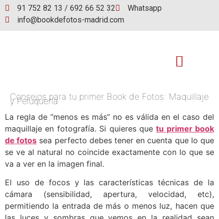
91 752 82 13 / 692 66 52 32
Whatsapp
info@bookdefotos-madrid.com
Consejos para tu primer Book de Fotos: Maquillaje
Book de fotos
y Peluquería
La regla de “menos es más” no es válida en el caso del
maquillaje en fotografía. Si quieres que
tu primer book
de fotos
sea perfecto debes tener en cuenta que lo que
se ve al natural no coincide exactamente con lo que se
va a ver en la imagen final.
El uso de focos y las características técnicas de la
cámara (sensibilidad, apertura, velocidad, etc),
permitiendo la entrada de más o menos luz, hacen que
las luces y sombras que vemos en la realidad sean