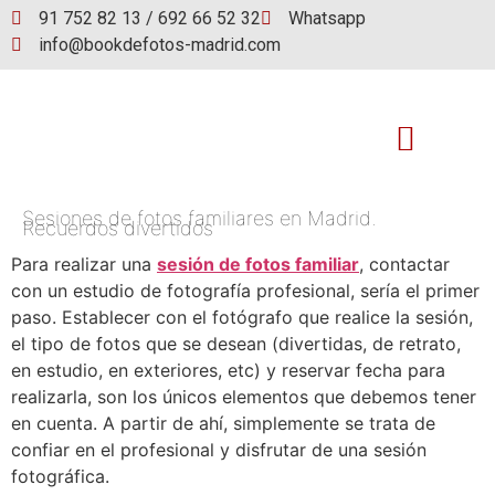
91 752 82 13 / 692 66 52 32
Whatsapp
info@bookdefotos-madrid.com
Sesiones de fotos familiares en Madrid.
Book de fotos
Recuerdos divertidos
Para realizar una
sesión de fotos familiar
, contactar
con un estudio de fotografía profesional, sería el primer
paso. Establecer con el fotógrafo que realice la sesión,
el tipo de fotos que se desean (divertidas, de retrato,
en estudio, en exteriores, etc) y reservar fecha para
realizarla, son los únicos elementos que debemos tener
en cuenta. A partir de ahí, simplemente se trata de
confiar en el profesional y disfrutar de una sesión
fotográfica.