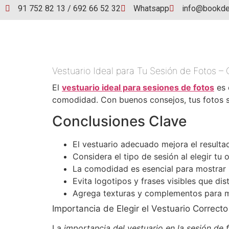
91 752 82 13 / 692 66 52 32
Whatsapp
info@bookde
Vestuario Ideal para Tu Sesión de Fotos –
El
vestuario ideal para sesiones de fotos
es 
comodidad. Con buenos consejos, tus fotos se
Conclusiones Clave
El vestuario adecuado mejora el resultad
Considera el tipo de sesión al elegir tu o
La comodidad es esencial para mostrar 
Evita logotipos y frases visibles que dis
Agrega texturas y complementos para 
Importancia de Elegir el Vestuario Correcto
La
importancia del vestuario en la sesión de 