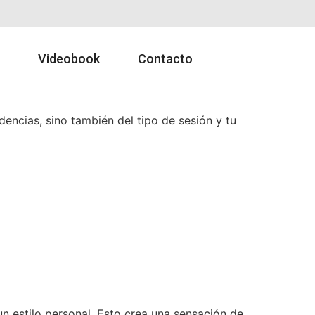
Videobook
Contacto
encias, sino también del tipo de sesión y tu
n estilo personal. Esto crea una sensación de