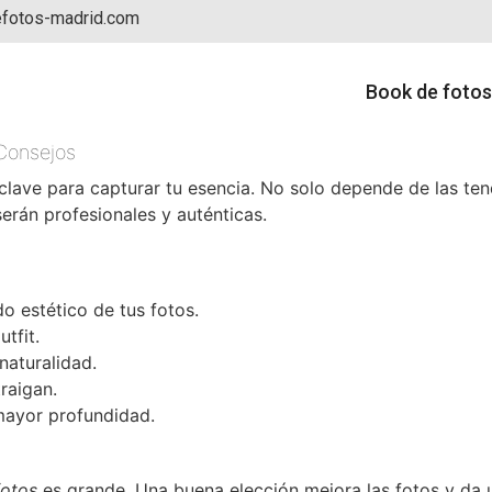
fotos-madrid.com
Book de fotos
 Consejos
clave para capturar tu esencia. No solo depende de las tend
rán profesionales y auténticas.
o estético de tus fotos.
utfit.
naturalidad.
traigan.
mayor profundidad.
fotos
es grande. Una buena elección mejora las fotos y da u