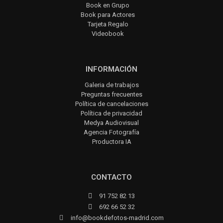
Book en Grupo
Book para Actores
Tarjeta Regalo
Videobook
INFORMACIÓN
Galeria de trabajos
Preguntas frecuentes
Política de cancelaciones
Política de privacidad
Medya Audiovisual
Agencia Fotografía
Productora IA
CONTACTO
91 752 82 13
692 66 52 32
info@bookdefotos-madrid.com