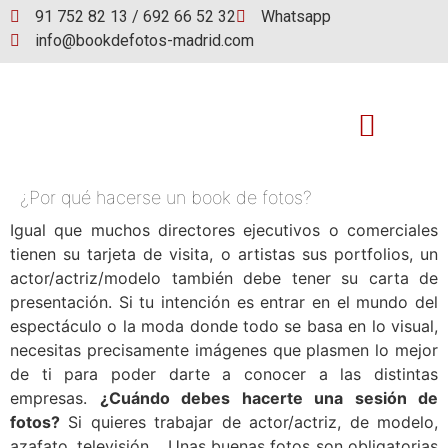
91 752 82 13 / 692 66 52 32
Whatsapp
info@bookdefotos-madrid.com
¿Por qué hacerse un book de fotos?
Book de fotos
Igual que muchos directores ejecutivos o comerciales
tienen su tarjeta de visita, o artistas sus portfolios, un
actor/actriz/modelo también debe tener su carta de
presentación. Si tu intención es entrar en el mundo del
espectáculo o la moda donde todo se basa en lo visual,
necesitas precisamente imágenes que plasmen lo mejor
de ti para poder darte a conocer a las distintas
empresas.
¿Cuándo debes hacerte una sesión de
fotos?
Si quieres trabajar de actor/actriz, de modelo,
azafato, televisión… Unas buenas fotos son obligatorias