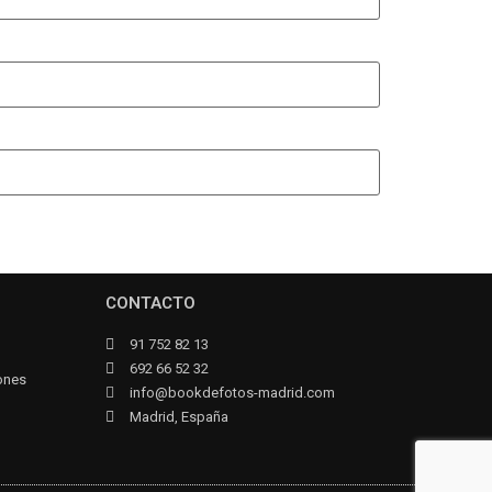
CONTACTO
91 752 82 13
692 66 52 32
iones
info@bookdefotos-madrid.com
d
Madrid, España