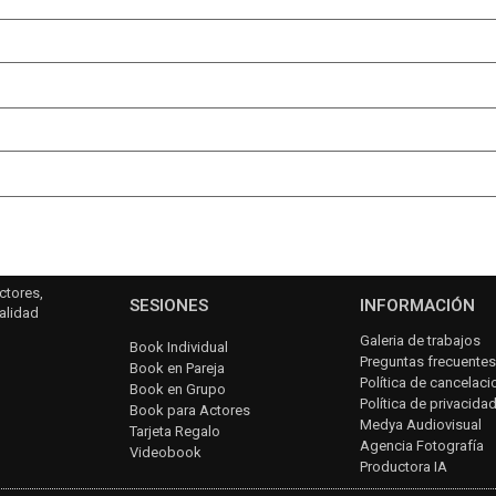
ctores,
SESIONES
INFORMACIÓN
alidad
Galeria de trabajos
Book Individual
Preguntas frecuentes
Book en Pareja
Política de cancelac
Book en Grupo
Política de privacida
Book para Actores
Medya Audiovisual
Tarjeta Regalo
Agencia Fotografía
Videobook
Productora IA