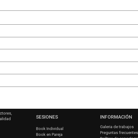
ctores,
SESIONES
INFORMACIÓN
alidad
Galeria de trabajos
Book Individual
Preguntas frecuentes
Book en Pareja