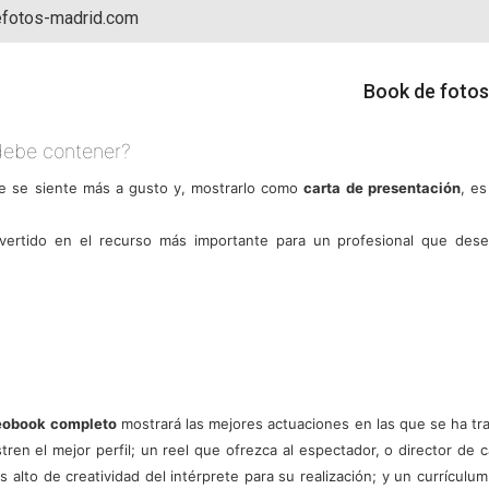
fotos-madrid.com
Book de fotos
debe contener?
de se siente más a gusto y, mostrarlo como
carta de presentación
, e
ertido en el recurso más importante para un profesional que dese
eobook completo
mostrará las mejores actuaciones en las que se ha tr
tren el mejor perfil; un reel que ofrezca al espectador, o director de c
más alto de creatividad del intérprete para su realización; y un currícu