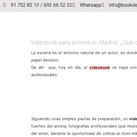
91 752 82 13 / 692 66 52 32
Whatsapp
info@bookde
Videobook para actores en Madrid: ¿Qué 
La escena es el entorno natural de un actor; es don
papel decisivo.
De ahí que, hoy en día, el
videobook
se haya conv
audiovisuales.
Siguiendo unas simples pautas de preparación, un
vid
fuertes del artista; fotografías profesionales que mues
del actor, dándole la oportunidad de utilizar el nivel 